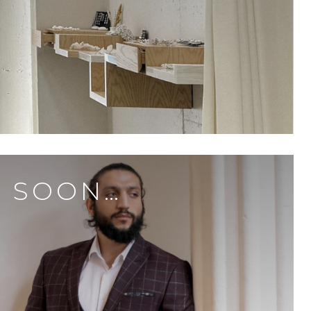
 SOON…