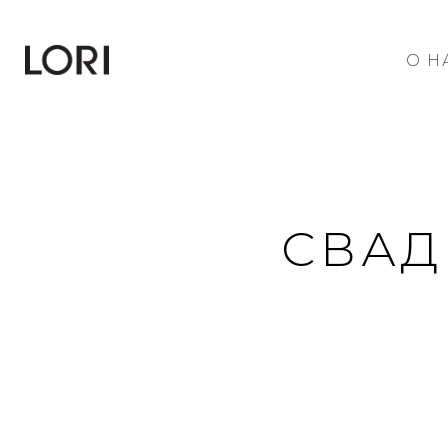
О Н
СВАД