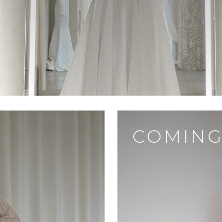
я
COMING