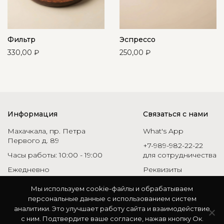
Фильтр
Эспрессо
330,00
₽
250,00
₽
Информация
Связаться с нами
Махачкала, пр. Петра
What's App
Первого д. 89
+7-989-982-22-22
Часы работы: 10:00 - 19:00
для сотрудничества
Ежедневно
Реквизиты
Мы используем cookie-файлы и обрабатываем
персональные данные с использованием систем
© 2026 | Все права защищены
RU
EN
аналитики. Это улучшает работу сайта и взаимодействие
с ним. Подтвердите ваше согласие, нажав кнопку Ок.